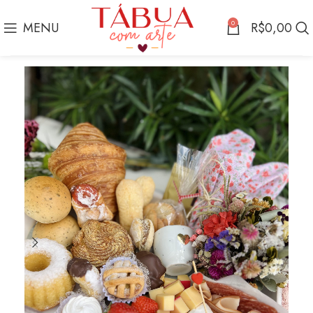
0
MENU
R$
0,00