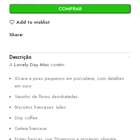
COMPRAR
Add to wishlist
Share:
Descrição
A
Lovely Day Mini
contém:
Xícara e pires pequenos em porcelana, com detalhes
em ouro
Vasinho de flores desidratadas
Biscoitos franceses: tuiles
Drip coffee
Geleia francesa
Frutas frescas: uva Thompson e morango silvestre