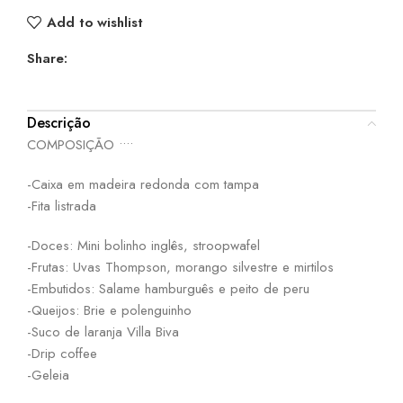
Add to wishlist
Share:
Descrição
COMPOSIÇÃO ••••
-Caixa em madeira redonda com tampa
-Fita listrada
-Doces: Mini bolinho inglês, stroopwafel
-Frutas: Uvas Thompson, morango silvestre e mirtilos
-Embutidos: Salame hamburguês e peito de peru
-Queijos: Brie e polenguinho
-Suco de laranja Villa Biva
-Drip coffee
-Geleia