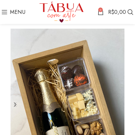
0
MENU
R$
0,00