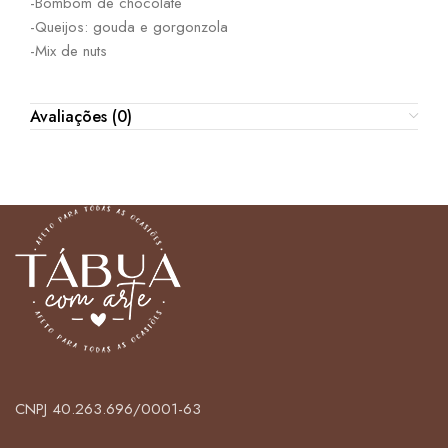
-Bombom de chocolate
-Queijos: gouda e gorgonzola
-Mix de nuts
Avaliações (0)
CNPJ 40.263.696/0001-63