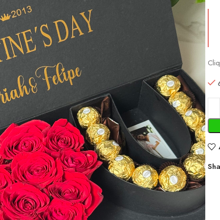
Cli
Sha