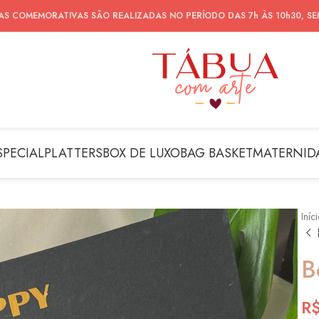
AS COMEMORATIVAS SÃO REALIZADAS NO PERÍODO DAS 7h ÀS 10h30, S
SPECIAL
PLATTERS
BOX DE LUXO
BAG BASKET
MATERNID
Iníc
B
R