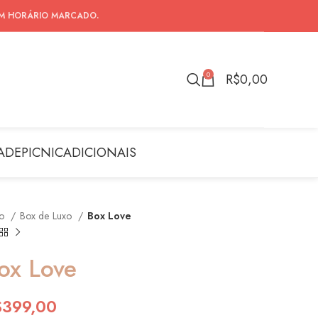
EM HORÁRIO MARCADO.
0
R$
0,00
ADE
PICNIC
ADICIONAIS
io
Box de Luxo
Box Love
ox Love
$
399,00