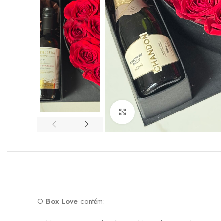
Click to enlarge
O
Box Love
contém: