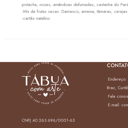
pistache, nozes, amêndoas defumadas, castanha do Pará
-Mix de frutas secas: Damasco, ameixa, tâmaras, cerejas 
-cartão natalino
CONTAT
Endereço: 
Braz, Curiti
Fale cono
E-mail: co
CNPJ 40.263.696/0001-63