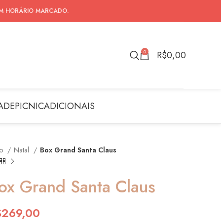
EM HORÁRIO MARCADO.
0
R$
0,00
ADE
PICNIC
ADICIONAIS
io
Natal
Box Grand Santa Claus
ox Grand Santa Claus
$
269,00