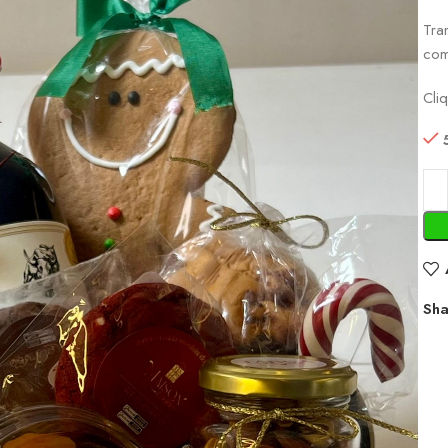
Tra
com
Cli
Sha