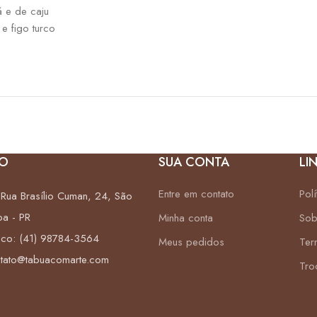
 e de caju
e figo turco
O
SUA CONTA
LI
Entre em contato
Pol
Rua Brasílio Cuman, 24, São
ba - PR
Minha conta
Sob
sco: (41) 98784-3564
Meus pedidos
Ter
ntato@tabuacomarte.com
Tro