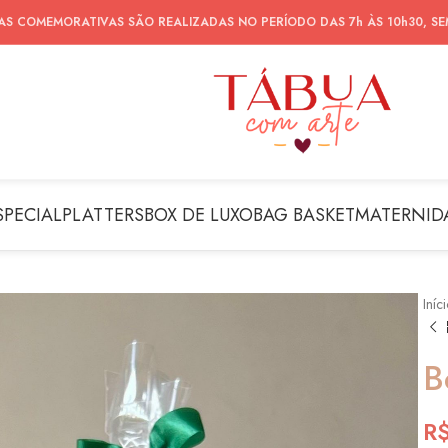
AS COMEMORATIVAS SÃO REALIZADAS NO PERÍODO DAS 7h ÀS 10h30, S
SPECIAL
PLATTERS
BOX DE LUXO
BAG BASKET
MATERNID
Iníc
B
R