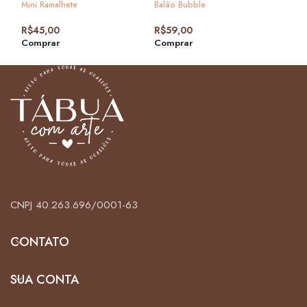
1 Fot
Mini Ramalhete
Balão Bubble
R$
3
R$
45,00
R$
59,00
Com
Comprar
Comprar
CNPJ 40.263.696/0001-63
CONTATO
SUA CONTA