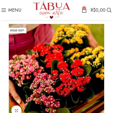
0
MENU
R$
0,00
SOLD OUT
Click to enlarge