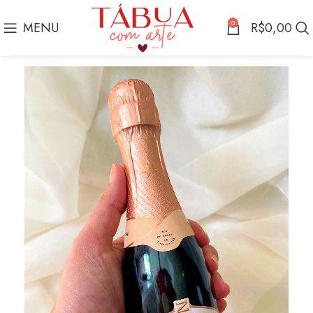
0
MENU
R$
0,00