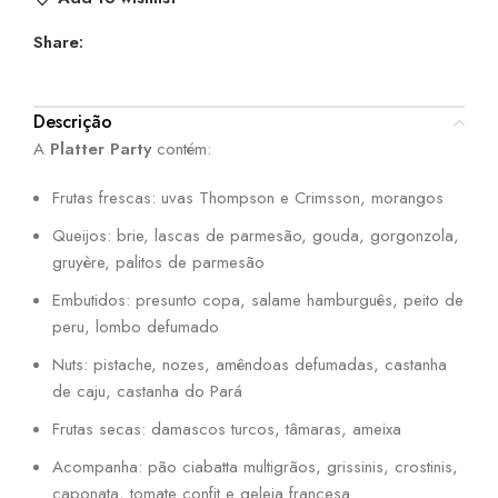
Share:
Descrição
A
Platter Party
contém:
Frutas frescas: uvas Thompson e Crimsson, morangos
Queijos: brie, lascas de parmesão, gouda, gorgonzola,
gruyère, palitos de parmesão
Embutidos: presunto copa, salame hamburguês, peito de
peru, lombo defumado
Nuts: pistache, nozes, amêndoas defumadas, castanha
de caju, castanha do Pará
Frutas secas: damascos turcos, tâmaras, ameixa
Acompanha: pão ciabatta multigrãos, grissinis, crostinis,
caponata, tomate confit e geleia francesa