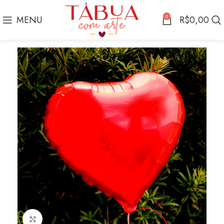
0
MENU
R$
0,00
Click to enlarge