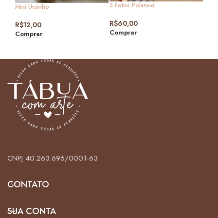
3 Fotos Polaroid
Mini Ursinho
2 Fo
R$
60,00
R$
12,00
Comprar
Comprar
R$
4
Com
CNPJ 40.263.696/0001-63
CONTATO
SUA CONTA