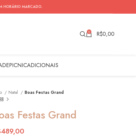
EM HORÁRIO MARCADO.
0
R$
0,00
ADE
PICNIC
ADICIONAIS
io
Natal
Boas Festas Grand
oas Festas Grand
$
489,00