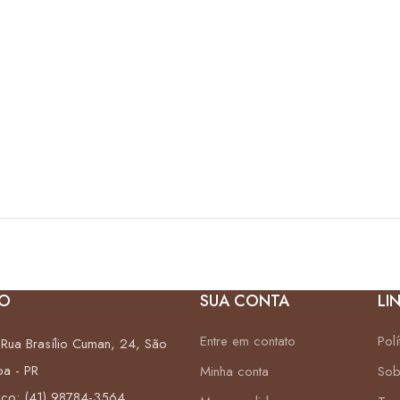
O
SUA CONTA
LI
Entre em contato
Pol
Rua Brasílio Cuman, 24, São
ba - PR
Minha conta
Sob
sco: (41) 98784-3564