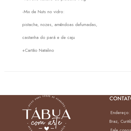
-Mix de Nuts no vidro:
pistache, nozes, amêndoas defumadas,
castanha do pará e de caju
+Cartão Natalino
CONTAT
Endereço: 
Braz, Curiti
Fale cono