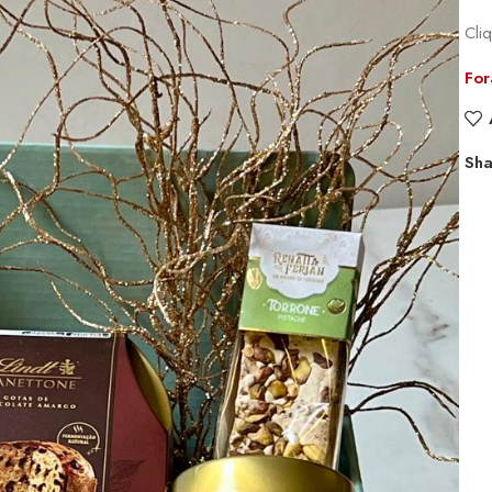
Cli
For
Sha