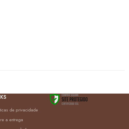
NKS
íticas de privacidade
re a entrega