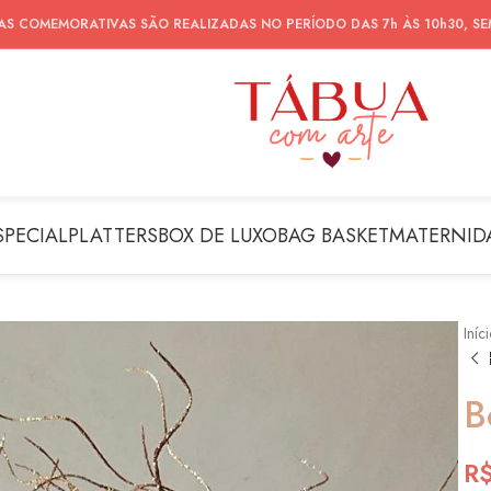
AS COMEMORATIVAS SÃO REALIZADAS NO PERÍODO DAS 7h ÀS 10h30, S
SPECIAL
PLATTERS
BOX DE LUXO
BAG BASKET
MATERNID
Iníc
B
R