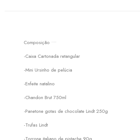
Composição ••••
-Caixa Cartonada retangular
-Mini Ursinho de pelúcia
-Enfeite natalino
-Chandon Brut 750ml
-Panetone gotas de chocolate Lindt 250g
-Trufas Lindt
-Torrone italiano de pistache 90g