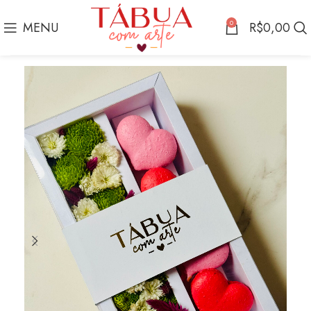
0
MENU
R$
0,00